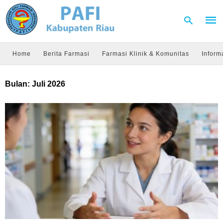
Home
Berita Farmasi
Farmasi Klinik & Komunitas
Inform
Type
Bulan:
Juli 2026
your
sear
quer
and
hit
enter