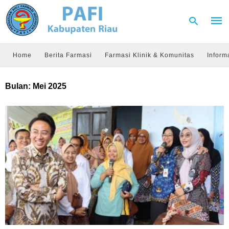
Home
Berita Farmasi
Farmasi Klinik & Komunitas
Inform
Type
Bulan:
Mei 2025
your
sear
quer
and
hit
enter