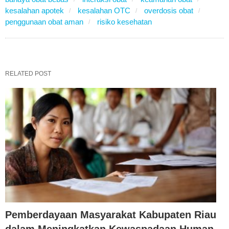
kesalahan apotek
kesalahan OTC
overdosis obat
penggunaan obat aman
risiko kesehatan
RELATED POST
Pemberdayaan Masyarakat Kabupaten Riau