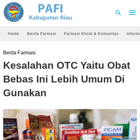
Home
Berita Farmasi
Farmasi Klinik & Komunitas
Inform
Type
Berita Farmasi
your
sear
Kesalahan OTC Yaitu Obat
quer
and
hit
Bebas Ini Lebih Umum Di
enter
Gunakan