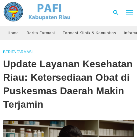
Home
Berita Farmasi
Farmasi Klinik & Komunitas
Inform
Type
BERITA FARMASI
your
sear
Update Layanan Kesehatan
quer
and
hit
Riau: Ketersediaan Obat di
enter
Puskesmas Daerah Makin
Terjamin