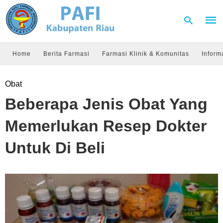
Home
Berita Farmasi
Farmasi Klinik & Komunitas
Inform
Type
Obat
your
sear
Beberapa Jenis Obat Yang
quer
and
hit
Memerlukan Resep Dokter
enter
Untuk Di Beli