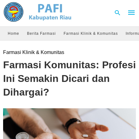
Home
Berita Farmasi
Farmasi Klinik & Komunitas
Inform
Type
Farmasi Klinik & Komunitas
your
sear
Farmasi Komunitas: Profesi
quer
and
hit
Ini Semakin Dicari dan
enter
Dihargai?