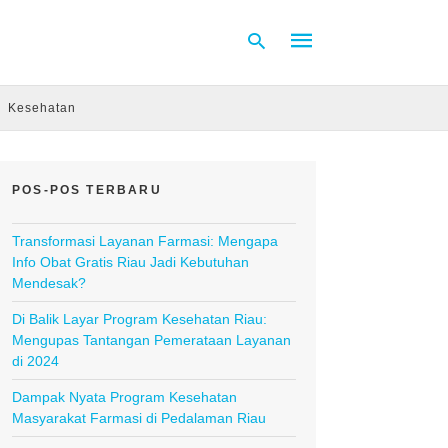
Kesehatan
Type
your
search
POS-POS TERBARU
query
and
hit
Transformasi Layanan Farmasi: Mengapa
enter:
Info Obat Gratis Riau Jadi Kebutuhan
Mendesak?
Di Balik Layar Program Kesehatan Riau:
Mengupas Tantangan Pemerataan Layanan
di 2024
Dampak Nyata Program Kesehatan
Masyarakat Farmasi di Pedalaman Riau