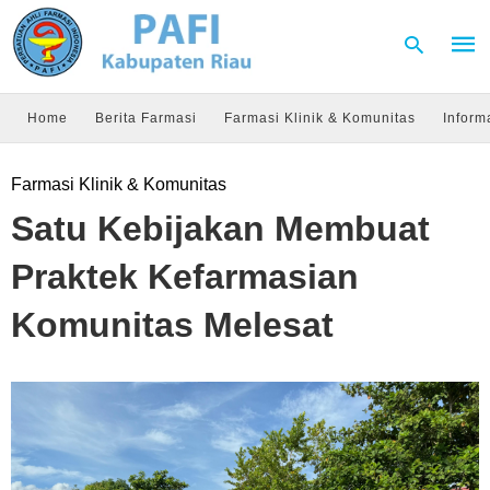
Home
Berita Farmasi
Farmasi Klinik & Komunitas
Inform
Type
Farmasi Klinik & Komunitas
your
sear
Satu Kebijakan Membuat
quer
and
hit
Praktek Kefarmasian
enter
Komunitas Melesat