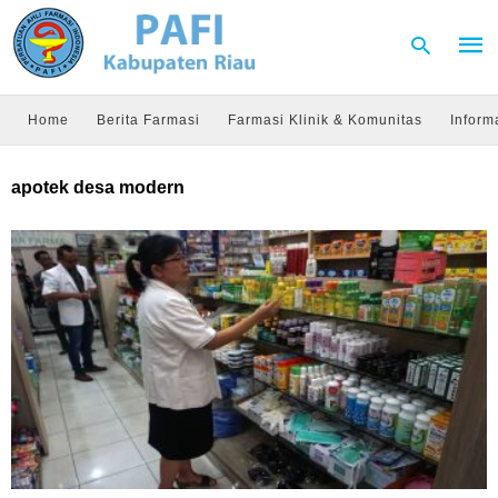
Home
Berita Farmasi
Farmasi Klinik & Komunitas
Inform
Type
apotek desa modern
your
sear
quer
and
hit
enter