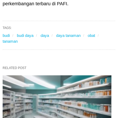
perkembangan terbaru di PAFI.
TAGS:
budi
budi daya
daya
daya tanaman
obat
tanaman
RELATED POST