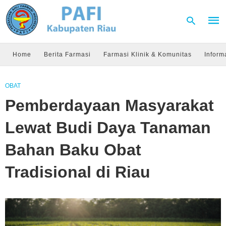
Home
Berita Farmasi
Farmasi Klinik & Komunitas
Inform
Type
OBAT
your
sear
Pemberdayaan Masyarakat
quer
and
hit
Lewat Budi Daya Tanaman
enter
Bahan Baku Obat
Tradisional di Riau