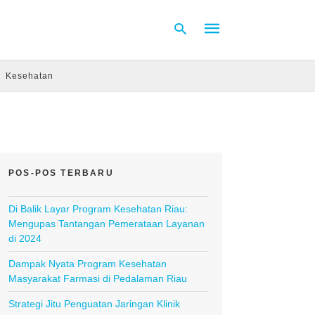
Kesehatan
Type
your
search
query
and
hit
POS-POS TERBARU
enter:
Di Balik Layar Program Kesehatan Riau:
Mengupas Tantangan Pemerataan Layanan
di 2024
Dampak Nyata Program Kesehatan
Masyarakat Farmasi di Pedalaman Riau
Strategi Jitu Penguatan Jaringan Klinik