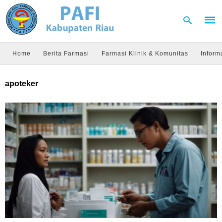
Home
Berita Farmasi
Farmasi Klinik & Komunitas
Inform
Type
apoteker
your
sear
quer
and
hit
enter