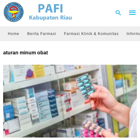
Home
Berita Farmasi
Farmasi Klinik & Komunitas
Inform
Type
aturan minum obat
your
sear
quer
and
hit
enter