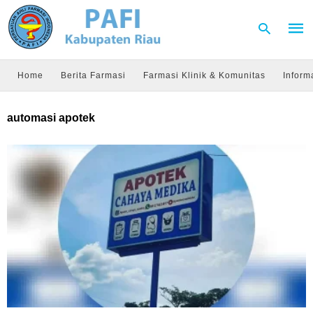
Home
Berita Farmasi
Farmasi Klinik & Komunitas
Inform
Type
automasi apotek
your
sear
quer
and
hit
enter