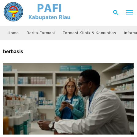
Home
Berita Farmasi
Farmasi Klinik & Komunitas
Inform
Type
berbasis
your
sear
quer
and
hit
enter