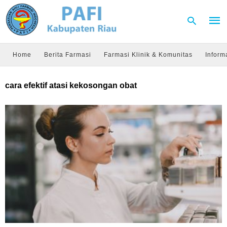
Home
Berita Farmasi
Farmasi Klinik & Komunitas
Inform
Type
cara efektif atasi kekosongan obat
your
sear
quer
and
hit
enter