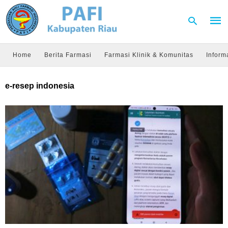
Home
Berita Farmasi
Farmasi Klinik & Komunitas
Inform
Type
e-resep indonesia
your
sear
quer
and
hit
enter