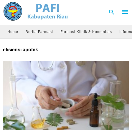
Home
Berita Farmasi
Farmasi Klinik & Komunitas
Inform
Type
efisiensi apotek
your
sear
quer
and
hit
enter