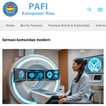
Home
Berita Farmasi
Farmasi Klinik & Komunitas
Inform
Type
farmasi komunitas modern
your
sear
quer
and
hit
enter