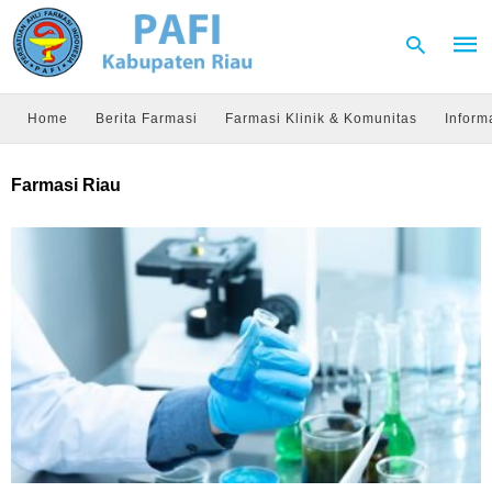
Home
Berita Farmasi
Farmasi Klinik & Komunitas
Inform
Type
Farmasi Riau
your
sear
quer
and
hit
enter