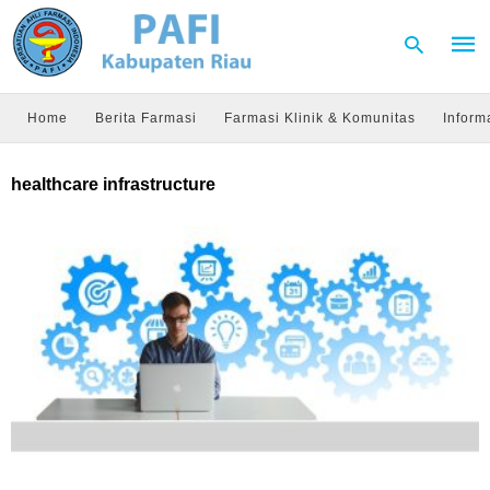
Home
Berita Farmasi
Farmasi Klinik & Komunitas
Inform
Type
healthcare infrastructure
your
sear
quer
and
hit
enter