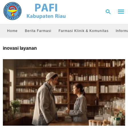
Home
Berita Farmasi
Farmasi Klinik & Komunitas
Inform
Type
inovasi layanan
your
sear
quer
and
hit
enter