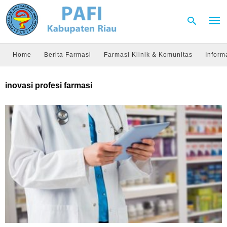
Home
Berita Farmasi
Farmasi Klinik & Komunitas
Inform
Type
inovasi profesi farmasi
your
sear
quer
and
hit
enter