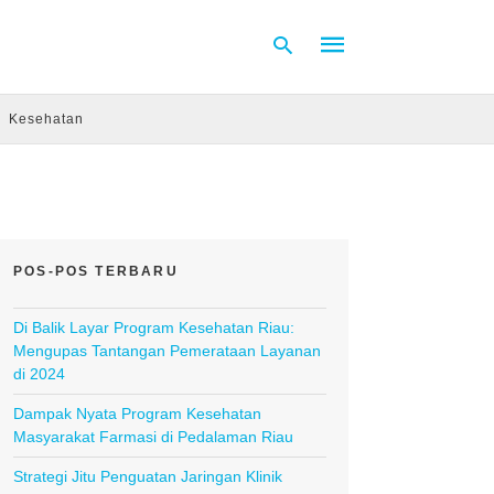
Kesehatan
Type
your
search
query
and
hit
POS-POS TERBARU
enter:
Di Balik Layar Program Kesehatan Riau:
Mengupas Tantangan Pemerataan Layanan
di 2024
Dampak Nyata Program Kesehatan
Masyarakat Farmasi di Pedalaman Riau
Strategi Jitu Penguatan Jaringan Klinik