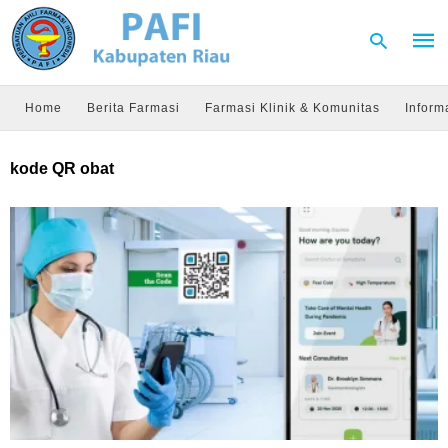
Home
Berita Farmasi
Farmasi Klinik & Komunitas
Inform
Type
kode QR obat
your
sear
quer
and
hit
enter