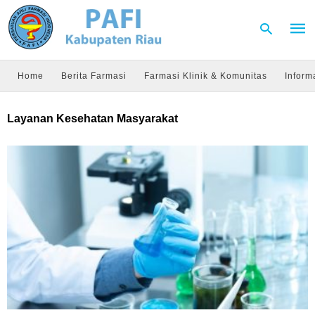
Home
Berita Farmasi
Farmasi Klinik & Komunitas
Inform
Type
Layanan Kesehatan Masyarakat
your
sear
quer
and
hit
enter