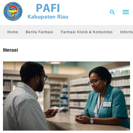
Home
Berita Farmasi
Farmasi Klinik & Komunitas
Inform
Type
literasi
your
sear
quer
and
hit
enter