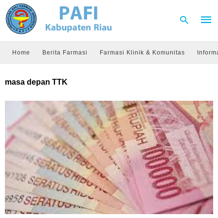
Home
Berita Farmasi
Farmasi Klinik & Komunitas
Inform
Type
masa depan TTK
your
sear
quer
and
hit
enter