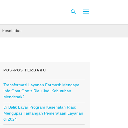
Kesehatan
Type
your
search
query
and
hit
POS-POS TERBARU
enter:
Transformasi Layanan Farmasi: Mengapa
Info Obat Gratis Riau Jadi Kebutuhan
Mendesak?
Di Balik Layar Program Kesehatan Riau:
Mengupas Tantangan Pemerataan Layanan
di 2024