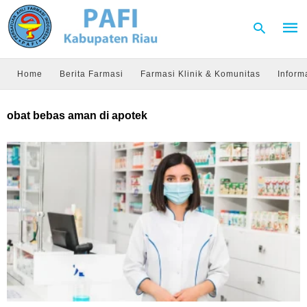
Home
Berita Farmasi
Farmasi Klinik & Komunitas
Inform
Type
obat bebas aman di apotek
your
sear
quer
and
hit
enter