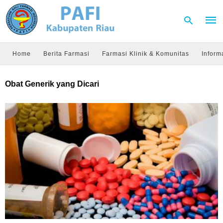
Home
Berita Farmasi
Farmasi Klinik & Komunitas
Inform
Type
Obat Generik yang Dicari
your
sear
quer
and
hit
enter