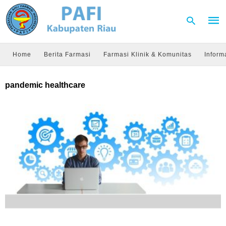
Home
Berita Farmasi
Farmasi Klinik & Komunitas
Inform
Type
pandemic healthcare
your
sear
quer
and
hit
enter