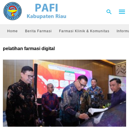
Home
Berita Farmasi
Farmasi Klinik & Komunitas
Inform
Type
pelatihan farmasi digital
your
sear
quer
and
hit
enter