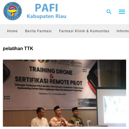
Home
Berita Farmasi
Farmasi Klinik & Komunitas
Inform
Type
pelatihan TTK
your
sear
quer
and
hit
enter