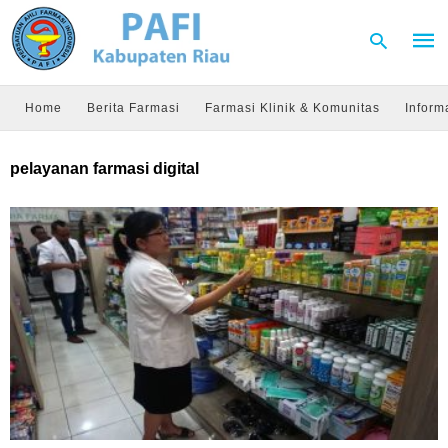
Home
Berita Farmasi
Farmasi Klinik & Komunitas
Inform
Type
pelayanan farmasi digital
your
sear
quer
and
hit
enter