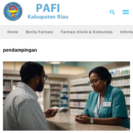
Home
Berita Farmasi
Farmasi Klinik & Komunitas
Inform
Type
pendampingan
your
sear
quer
and
hit
enter