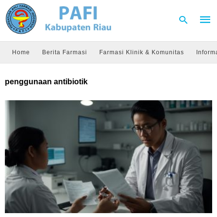
Home
Berita Farmasi
Farmasi Klinik & Komunitas
Inform
Type
penggunaan antibiotik
your
sear
quer
and
hit
enter