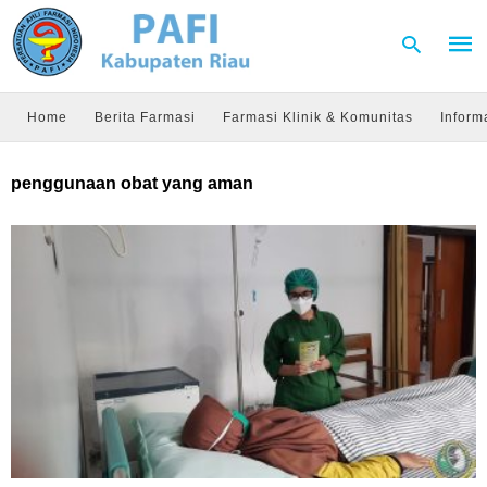
Home
Berita Farmasi
Farmasi Klinik & Komunitas
Inform
Type
penggunaan obat yang aman
your
sear
quer
and
hit
enter