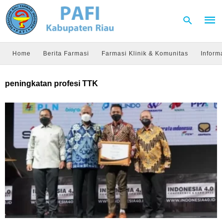
Home
Berita Farmasi
Farmasi Klinik & Komunitas
Inform
Type
peningkatan profesi TTK
your
sear
quer
and
hit
enter