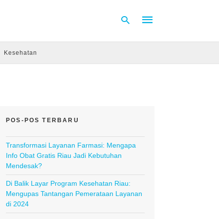
Kesehatan
Type
your
search
query
and
hit
POS-POS TERBARU
enter:
Transformasi Layanan Farmasi: Mengapa
Info Obat Gratis Riau Jadi Kebutuhan
Mendesak?
Di Balik Layar Program Kesehatan Riau:
Mengupas Tantangan Pemerataan Layanan
di 2024