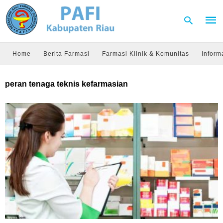
Home
Berita Farmasi
Farmasi Klinik & Komunitas
Inform
Type
peran tenaga teknis kefarmasian
your
sear
quer
and
hit
enter