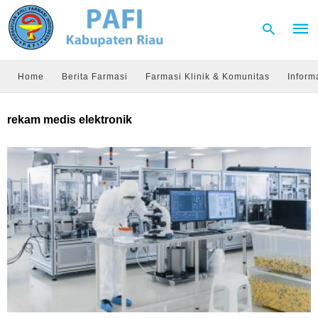
Home
Berita Farmasi
Farmasi Klinik & Komunitas
Inform
Type
rekam medis elektronik
your
sear
quer
and
hit
enter