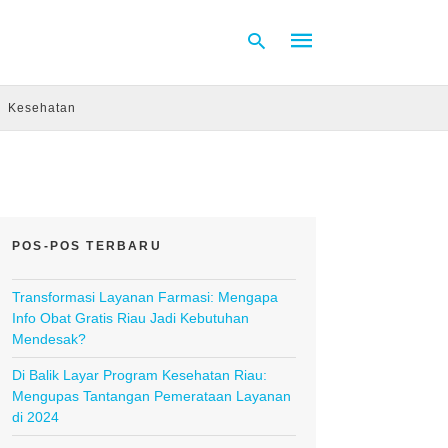
Kesehatan
Type
your
search
query
and
hit
POS-POS TERBARU
enter:
Transformasi Layanan Farmasi: Mengapa
Info Obat Gratis Riau Jadi Kebutuhan
Mendesak?
Di Balik Layar Program Kesehatan Riau:
Mengupas Tantangan Pemerataan Layanan
di 2024