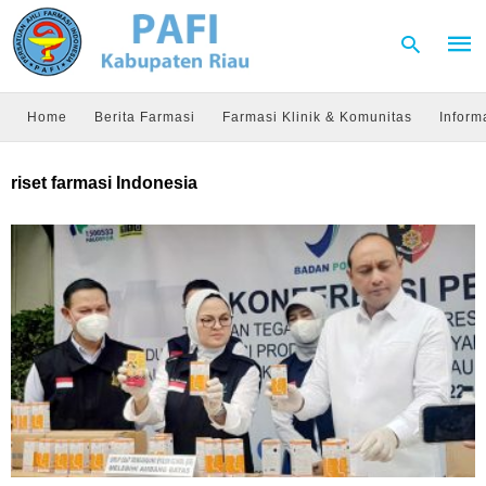
Home
Berita Farmasi
Farmasi Klinik & Komunitas
Inform
Type
riset farmasi Indonesia
your
sear
quer
and
hit
enter