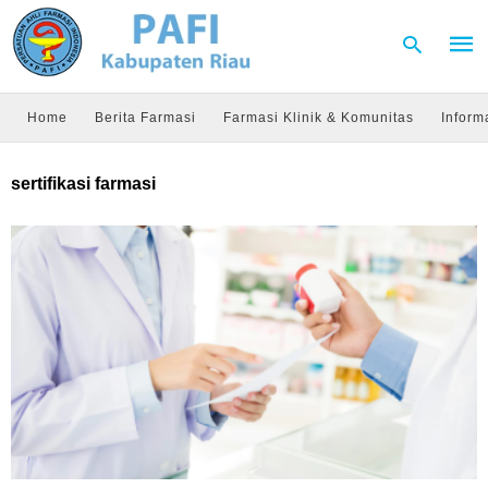
Home
Berita Farmasi
Farmasi Klinik & Komunitas
Inform
Type
sertifikasi farmasi
your
sear
quer
and
hit
enter