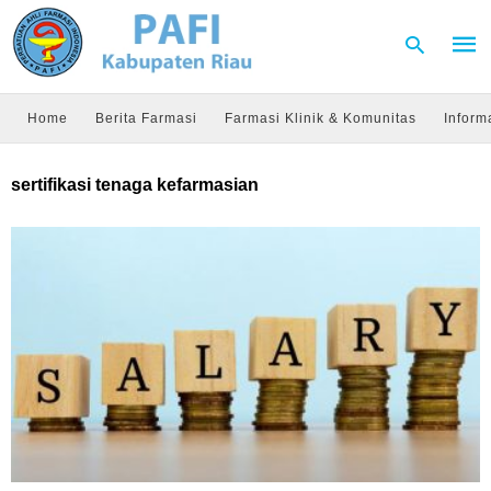
Home
Berita Farmasi
Farmasi Klinik & Komunitas
Inform
Type
sertifikasi tenaga kefarmasian
your
sear
quer
and
hit
enter