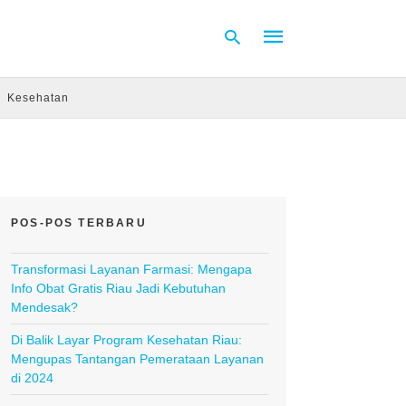
Kesehatan
Type
your
search
query
and
hit
POS-POS TERBARU
enter:
Transformasi Layanan Farmasi: Mengapa
Info Obat Gratis Riau Jadi Kebutuhan
Mendesak?
Di Balik Layar Program Kesehatan Riau:
Mengupas Tantangan Pemerataan Layanan
di 2024