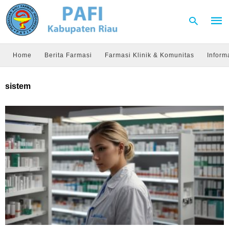
Home
Berita Farmasi
Farmasi Klinik & Komunitas
Inform
Type
sistem
your
sear
quer
and
hit
enter