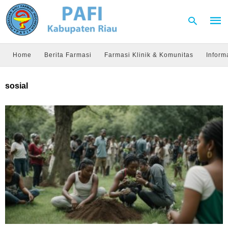
Home
Berita Farmasi
Farmasi Klinik & Komunitas
Inform
Type
sosial
your
sear
quer
and
hit
enter