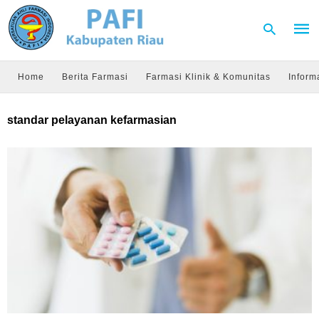
Home
Berita Farmasi
Farmasi Klinik & Komunitas
Inform
Type
standar pelayanan kefarmasian
your
sear
quer
and
hit
enter